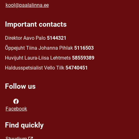
kool@paalalinna.ee
Important contacts
Direktor Aavo Palo
5144321
Õppejuht Tiina Johanna Pihlak
5116503
Huvijuht Laura-Liisa Lehtmets
58559389
Haldusspetsialist Vello Tilk
54740451
Follow us
Facebook
Find quickly
Stuudium