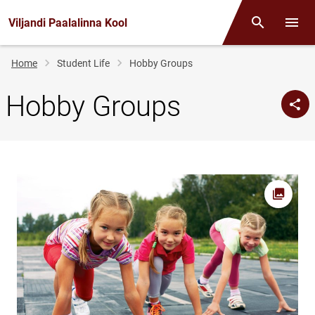
Viljandi Paalalinna Kool
Otsing
Open/
Breadcrumb
Home
Student Life
Hobby Groups
Hobby Groups
Open pi