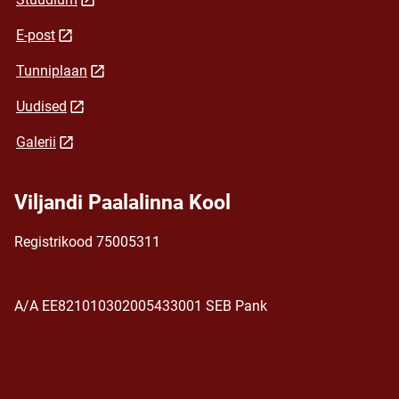
E-post
Tunniplaan
Uudised
Galerii
Viljandi Paalalinna Kool
Registrikood 75005311
A/A EE821010302005433001 SEB Pank