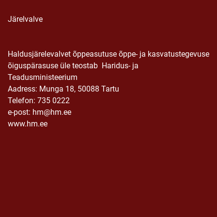
Järelvalve
Haldusjärelevalvet õppeasutuse õppe- ja kasvatustegevuse
õiguspärasuse üle teostab Haridus- ja
Teadusministeerium
Aadress: Munga 18, 50088 Tartu
Telefon: 735 0222
e-post: hm@hm.ee
www.hm.ee