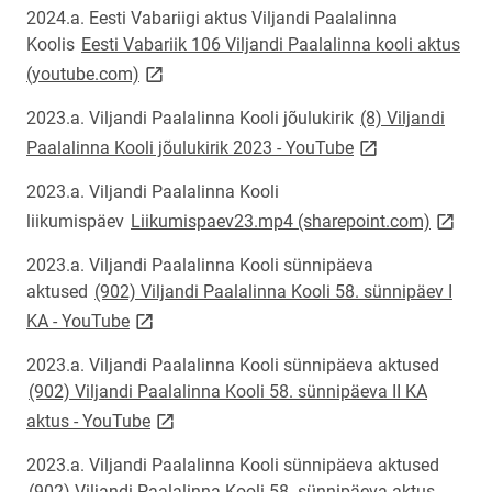
2024.a. Eesti Vabariigi aktus Viljandi Paalalinna
Koolis
Eesti Vabariik 106 Viljandi Paalalinna kooli aktus
link opens on new page
(youtube.com)
2023.a. Viljandi Paalalinna Kooli jõulukirik
(8) Viljandi
link opens on ne
Paalalinna Kooli jõulukirik 2023 - YouTube
2023.a. Viljandi Paalalinna Kooli
link op
liikumispäev
Liikumispaev23.mp4 (sharepoint.com)
2023.a. Viljandi Paalalinna Kooli sünnipäeva
aktused
(902) Viljandi Paalalinna Kooli 58. sünnipäev I
link opens on new page
KA - YouTube
2023.a. Viljandi Paalalinna Kooli sünnipäeva aktused
(902) Viljandi Paalalinna Kooli 58. sünnipäeva II KA
link opens on new page
aktus - YouTube
2023.a. Viljandi Paalalinna Kooli sünnipäeva aktused
(902) Viljandi Paalalinna Kooli 58. sünnipäeva aktus