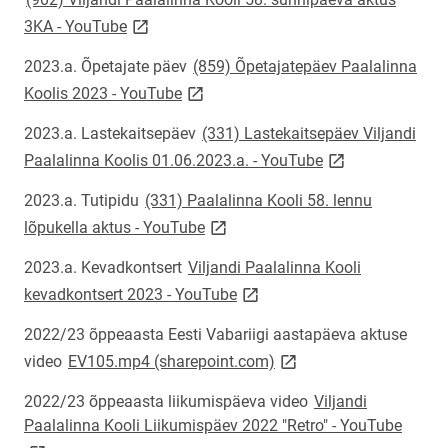
link opens on new page
3KA - YouTube
2023.a. Õpetajate päev
(859) Õpetajatepäev Paalalinna
link opens on new page
Koolis 2023 - YouTube
2023.a. Lastekaitsepäev
(331) Lastekaitsepäev Viljandi
link opens on ne
Paalalinna Koolis 01.06.2023.a. - YouTube
2023.a. Tutipidu
(331) Paalalinna Kooli 58. lennu
link opens on new page
lõpukella aktus - YouTube
2023.a. Kevadkontsert
Viljandi Paalalinna Kooli
link opens on new page
kevadkontsert 2023 - YouTube
2022/23 õppeaasta Eesti Vabariigi aastapäeva aktuse
link opens on new page
video
EV105.mp4 (sharepoint.com)
2022/23 õppeaasta liikumispäeva video
Viljandi
link o
Paalalinna Kooli Liikumispäev 2022 "Retro" - YouTube