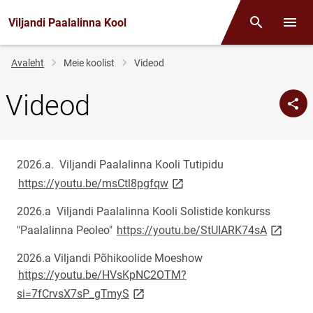
Viljandi Paalalinna Kool
Otsing
Menüü
Jälglink
Avaleht
Meie koolist
Videod
Videod
2026.a. Viljandi Paalalinna Kooli Tutipidu
link opens on new page
https://youtu.be/msCtl8pgfqw
2026.a Viljandi Paalalinna Kooli Solistide konkurss
link ope
"Paalalinna Peoleo"
https://youtu.be/StUIARK74sA
2026.a Viljandi Põhikoolide Moeshow
https://youtu.be/HVsKpNC2OTM?
link opens on new page
si=7fCrvsX7sP_gTmyS