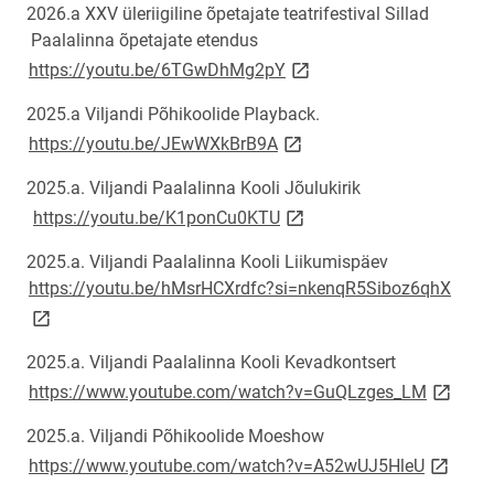
2026.a
XXV üleriigiline õpetajate teatrifestival Sillad
Paalalinna õpetajate etendus
link opens on new page
https://youtu.be/6TGwDhMg2pY
2025.a Viljandi Põhikoolide Playback.
link opens on new page
https://youtu.be/JEwWXkBrB9A
2025.a. Viljandi Paalalinna Kooli Jõulukirik
link opens on new page
https://youtu.be/K1ponCu0KTU
2025.a. Viljandi Paalalinna Kooli Liikumispäev
link 
https://youtu.be/hMsrHCXrdfc?si=nkenqR5Siboz6qhX
2025.a. Viljandi Paalalinna Kooli Kevadkontsert
link ope
https://www.youtube.com/watch?v=GuQLzges_LM
2025.a. Viljandi Põhikoolide Moeshow
link ope
https://www.youtube.com/watch?v=A52wUJ5HleU