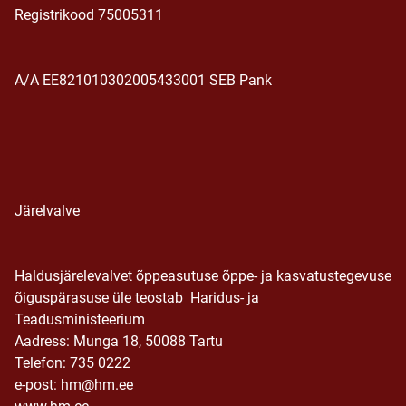
Registrikood 75005311
A/A EE821010302005433001 SEB Pank
Järelvalve
Haldusjärelevalvet õppeasutuse õppe- ja kasvatustegevuse
õiguspärasuse üle teostab Haridus- ja
Teadusministeerium
Aadress: Munga 18, 50088 Tartu
Telefon: 735 0222
e-post: hm@hm.ee