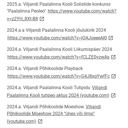
2025.a. Viljandi Paalalinna Kooli Solistide konkurss
"Paalalinna Peoleo"
https://www.youtube.com/watch?
link opens on new page
v=z2YH_8Xt-B8
2024.a.a Viljandi Paalalinna Kooli jõulukirik 2024
link open
https://www.youtube.com/watch?v=jOAJoeeeAI0
2024.a. Viljandi Paalalinna Kooli Liikumispäev 2024
link ope
https://www.youtube.com/watch?v=fCLZE0yzwAs
2024.a. Viljandi Põhikoolide Playback
link ope
https://www.youtube.com/watch?v=G4J8xgYwfFc
2024.a. Viljandi Paalalinna Kooli Tutipidu
Viljandi
link ope
Paalalinna Kooli tutipeo aktus 2024 (youtube.com)
2024.a. Viljandi Põhikoolide Moeshow
Viljandi
Põhikoolide Moeshow 2024 "Unes või ilmsi"
link opens on new page
(youtube.com)