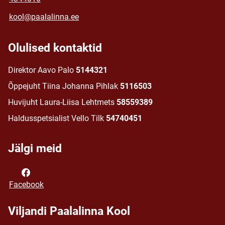
kool@paalalinna.ee
Olulised kontaktid
Direktor Aavo Palo
5144321
Õppejuht Tiina Johanna Pihlak
5116503
Huvijuht Laura-Liisa Lehtmets
58559389
Haldusspetsialist Vello Tilk
54740451
Jälgi meid
Facebook
Viljandi Paalalinna Kool