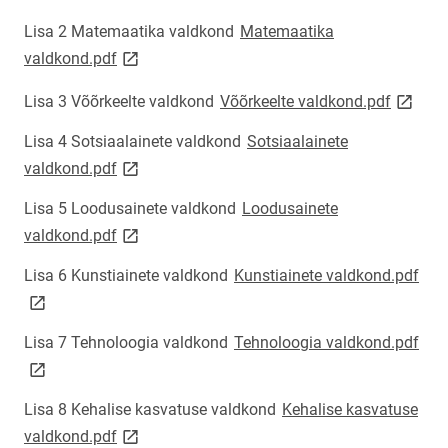
Lisa 2 Matemaatika valdkond
Matemaatika
link opens on new page
valdkond.pdf
link op
Lisa 3 Võõrkeelte valdkond
Võõrkeelte valdkond.pdf
Lisa 4 Sotsiaalainete valdkond
Sotsiaalainete
link opens on new page
valdkond.pdf
Lisa 5 Loodusainete valdkond
Loodusainete
link opens on new page
valdkond.pdf
lin
Lisa 6 Kunstiainete valdkond
Kunstiainete valdkond.pdf
lin
Lisa 7 Tehnoloogia valdkond
Tehnoloogia valdkond.pdf
Lisa 8 Kehalise kasvatuse valdkond
Kehalise kasvatuse
link opens on new page
valdkond.pdf