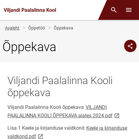
Viljandi Paalalinna Kool
Otsing
Menüü
Jälglink
Avaleht
Õppetöö
Õppekava
Õppekava
Viljandi Paalalinna Kooli
õppekava
Viljandi Paalalinna Kooli õppekava
VILJANDI
link opens 
PAALALINNA KOOLI ÕPPEKAVA alates 2024.pdf
Lisa 1 Keele ja kirjanduse valdkond
Keele ja kirjanduse
link opens on new page
valdkond.pdf