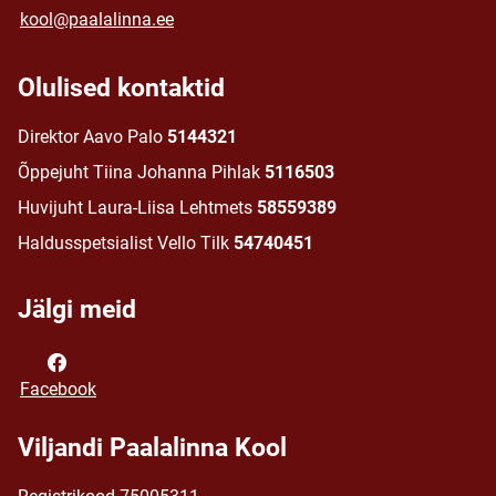
kool@paalalinna.ee
Olulised kontaktid
Direktor Aavo Palo
5144321
Õppejuht Tiina Johanna Pihlak
5116503
Huvijuht Laura-Liisa Lehtmets
58559389
Haldusspetsialist Vello Tilk
54740451
Jälgi meid
Facebook
Viljandi Paalalinna Kool