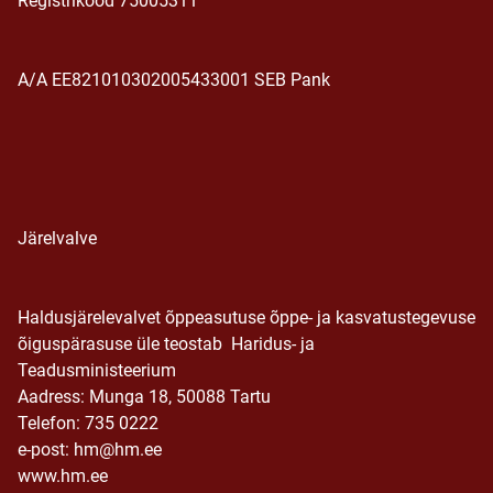
Registrikood 75005311
A/A EE821010302005433001 SEB Pank
Järelvalve
Haldusjärelevalvet õppeasutuse õppe- ja kasvatustegevuse
õiguspärasuse üle teostab Haridus- ja
Teadusministeerium
Aadress: Munga 18, 50088 Tartu
Telefon: 735 0222
e-post: hm@hm.ee
www.hm.ee