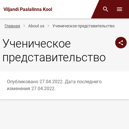
Viljandi Paalalinna Kool
Поиск
Откр
Строка
Главная
About us
Ученическое представительство
навигации
Ученическое
представительство
Опубликовано 27.04.2022.
Дата последнего
изменения 27.04.2022.