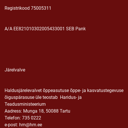
Registrikood 75005311
A/A EE821010302005433001 SEB Pank
Järelvalve
Haldusjärelevalvet õppeasutuse õppe- ja kasvatustegevuse
õiguspärasuse üle teostab Haridus- ja
Teadusministeerium
Aadress: Munga 18, 50088 Tartu
Telefon: 735 0222
e-post: hm@hm.ee