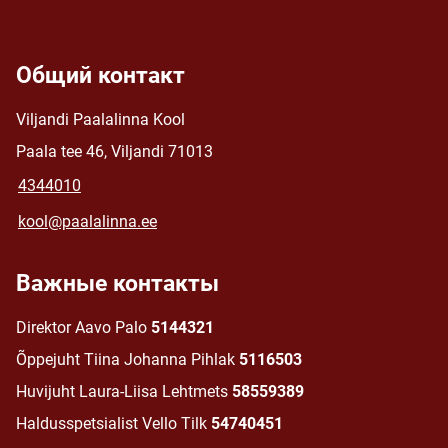
Общий контакт
Viljandi Paalalinna Kool
Paala tee 46, Viljandi 71013
4344010
kool@paalalinna.ee
Важные контакты
Direktor Aavo Palo
5144321
Õppejuht Tiina Johanna Pihlak
5116503
Huvijuht Laura-Liisa Lehtmets
58559389
Haldusspetsialist Vello Tilk
54740451