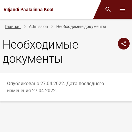
Viljandi Paalalinna Kool
Поиск
Откр
Строка
Главная
Admission
Необходимые документы
навигации
Необходимые
документы
Опубликовано 27.04.2022.
Дата последнего
изменения 27.04.2022.