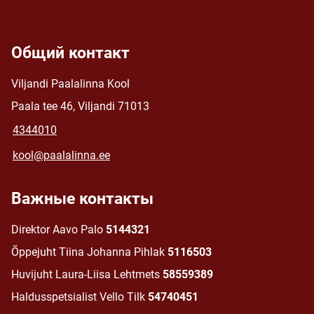
Общий контакт
Viljandi Paalalinna Kool
Paala tee 46, Viljandi 71013
4344010
kool@paalalinna.ee
Важные контакты
Direktor Aavo Palo
5144321
Õppejuht Tiina Johanna Pihlak
5116503
Huvijuht Laura-Liisa Lehtmets
58559389
Haldusspetsialist Vello Tilk
54740451