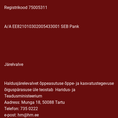
Registrikood 75005311
A/A EE821010302005433001 SEB Pank
Järelvalve
Haldusjärelevalvet õppeasutuse õppe- ja kasvatustegevuse
õiguspärasuse üle teostab Haridus- ja
Teadusministeerium
Aadress: Munga 18, 50088 Tartu
Telefon: 735 0222
e-post: hm@hm.ee