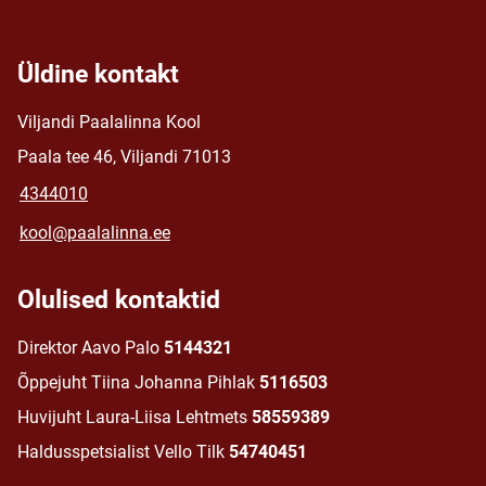
Üldine kontakt
Viljandi Paalalinna Kool
Paala tee 46, Viljandi 71013
4344010
kool@paalalinna.ee
Olulised kontaktid
Direktor Aavo Palo
5144321
Õppejuht Tiina Johanna Pihlak
5116503
Huvijuht Laura-Liisa Lehtmets
58559389
Haldusspetsialist Vello Tilk
54740451