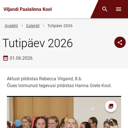
Viljandi Paalalinna Kool
Otsing
Menüü
Jälglink
Avaleht
Galeriid
Tutipäev 2026
Tutipäev 2026
Loomise kuupäev
01.06.2026
Aktust pildistas Rebecca Viigand, 8.b.
Õues toimunud tegevusi pildistas Hanna Grete Kool.
Foto av