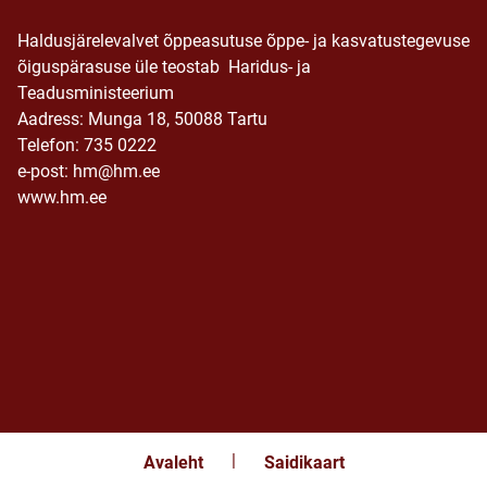
Haldusjärelevalvet õppeasutuse õppe- ja kasvatustegevuse
õiguspärasuse üle teostab Haridus- ja
Teadusministeerium
Aadress: Munga 18, 50088 Tartu
Telefon: 735 0222
e-post: hm@hm.ee
www.hm.ee
Avaleht
Saidikaart