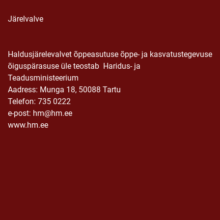
Järelvalve
Haldusjärelevalvet õppeasutuse õppe- ja kasvatustegevuse
õiguspärasuse üle teostab Haridus- ja
Teadusministeerium
Aadress: Munga 18, 50088 Tartu
Telefon: 735 0222
e-post: hm@hm.ee
www.hm.ee