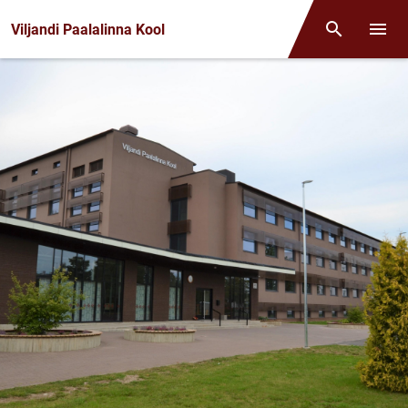
Front page
Viljandi Paalalinna Kool
Otsing
Menüü