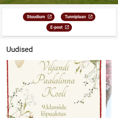
Stuudium
Tunniplaan
Link avaneb uuel leheküljel
Link avaneb uuel leheküljel
E-post
Link avaneb uuel leheküljel
Uudised