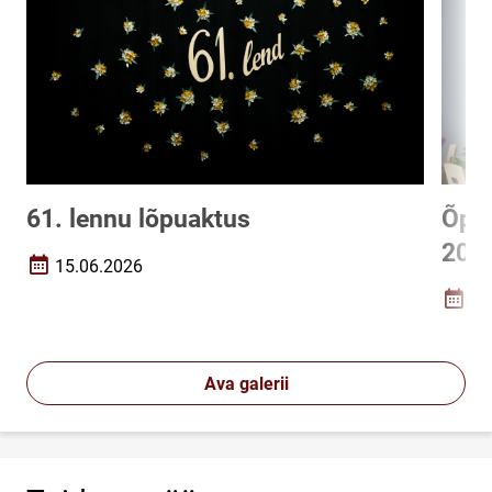
61. lennu lõpuaktus
Õpet
202
15.06.2026
Loomise kuupäev
15
Loomi
Ava galerii