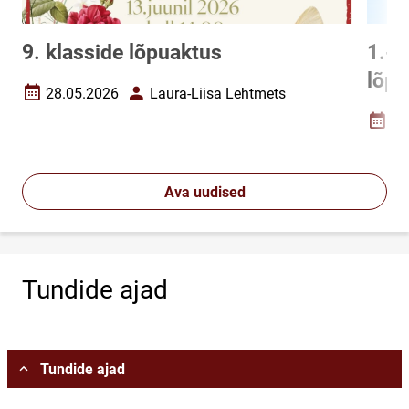
9. klasside lõpuaktus
1.-8
lõp
28.05.2026
Laura-Liisa Lehtmets
Loomise kuupäev
Autor
27
Loomi
Ava uudised
Tundide ajad
Vali asukoht
Tundide ajad